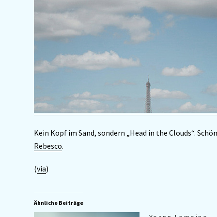
Kein Kopf im Sand, sondern „Head in the Clouds“. Schö
Rebesco
.
(
via
)
Ähnliche Beiträge