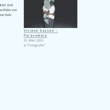
gkeit. Und
rtfolio von
ew York..
Viviane Sassen –
Parasomnia
31. März 2015
In "Fotografie"