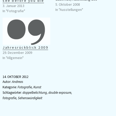
see before you die
ADC mit den "innovativsten
5. Oktober 2008
3. Januar 2013
Kreativarbeiten des letzten
In "Ausstellungen"
In "Fotografie"
Jahres" im Museum für
Kommunikation/Frankfurt
anzusehen. Leider war ich sehr
überrascht über die lieblose
Präsentation im Museum. Die
meisten Arbeiten wurden auf
schlecht aufgezogenen
Jahresrückblick 2009
Pappen…
29. Dezember 2009
In "Allgemein"
14. OKTOBER 2012
Autor:
Andreas
Kategorie:
Fotografie
,
Kunst
Schlagwörter:
doppelbelichtung
,
double exposure
,
fotografie
,
Sehenswürdigkeit