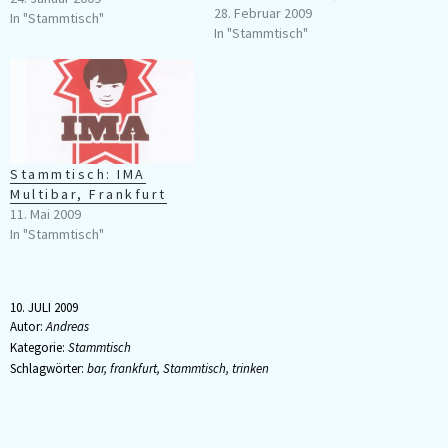
"Stammtisch" vor einigen
28. Februar 2009
In "Stammtisch"
Jahren begründet haben! Am
In "Stammtisch"
letzten Donnerstag haben wir
ihr mal wieder ein Besuch
abgestattet - und waren leider
ernüchtert. Das frühere
Highlight der Bar…
Stammtisch: IMA
Multibar, Frankfurt
11. Mai 2009
In "Stammtisch"
10. JULI 2009
Autor:
Andreas
Kategorie:
Stammtisch
Schlagwörter:
bar
,
frankfurt
,
Stammtisch
,
trinken