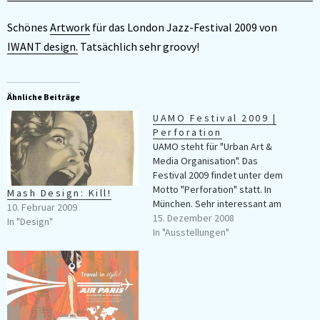
Schönes
Artwork
für das London Jazz-Festival 2009 von
IWANT design.
Tatsächlich sehr groovy!
Ähnliche Beiträge
UAMO Festival 2009 |
Perforation
UAMO steht für "Urban Art &
Media Organisation". Das
Festival 2009 findet unter dem
Motto "Perforation" statt. In
Mash Design: Kill!
München. Sehr interessant am
10. Februar 2009
Festival ist das
15. Dezember 2008
In "Design"
Zusammenbringen von
In "Ausstellungen"
Künstlern aus
unterschiedlichen Bereichen:
Fotografen, Maler, Bildhauer,
Medienkünstler und
Illustratoren. Auf den Bildern
zu bisherigen Festival-