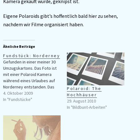
Kamera gekauft wurde, geknipst ist.
Eigene Polaroids gibt’s hoffentlich bald hier zu sehen,
nachdem wir Filme organisiert haben.
Ähnliche Beiträge
Fundstück: Norderney
Gefunden in einer meiner 30
Umzugskartons. Das Foto ist
mit einer Polaroid Kamera
während eines Urlaubes auf
Norderney entstanden. Das
Polaroid: The
Motiv bin ich selber - wie man
4. Oktober 2009
Hochhäuser
unschwer an den geballten
In "Fundstücke"
29. August 2010
Fäusten sehen kann. Der
In "Bildbunt-Arbeiten"
Fotograf ist unbekannt.