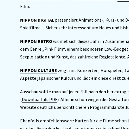
Film.
NIPPON DIGITAL
präsentiert Animations-, Kurz- und D
Spielfilme. – Sicher sehr interessant um Neues und bis
NIPPON RETRO
widmet sich dieses Jahr in Zusammen
dem Genre „Pink Film“, einem besonderen Low-Budget
Sexploitation und Kunst, das zahlreiche Regietalente, 
NIPPON CULTURE
zeigt mit Konzerten, Hörspielen, T
Aspekte japanischer Kultur und lädt ein diese direkt zu 
Ausschau sollte man auf jeden Fall nach den hervorra
(
Download als PDF
). Alleine schon wegen der Gestaltu
Website deutlich übersichtlicheren Programmdarstell
Ebenfalls empfehlenswert: Karten für die Filme schon
werden die an den Festivaltagen immer sehr schnell kn