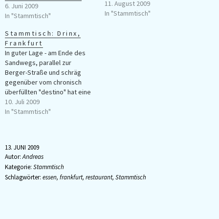
Websites schon lange eine
11. August 2009
6. Juni 2009
Frankfurter Institution die 2008
In "Stammtisch"
In "Stammtisch"
glücklicherweise wieder in
altem Stil eröffnet und etwas
Stammtisch: Drinx,
später auch endlich von uns
Frankfurt
richtig entdeckt wurde. Auch
In guter Lage - am Ende des
wenn der Strand nicht direkt…
Sandwegs, parallel zur
Berger-Straße und schräg
gegenüber vom chronisch
überfüllten "destino" hat eine
neue Bar eröffnet: Drinx. Beim
10. Juli 2009
Betreten der Bar ist man
In "Stammtisch"
zuerst ein wenig über den
80er-Jahre-
Industrienoppenboden
13. JUNI 2009
erschrocken. Der Eindruck legt
Autor:
Andreas
sich allerdings. Dominiert wird
Kategorie:
Stammtisch
die Bar ansonsten von viel
Schlagwörter:
essen
,
frankfurt
,
restaurant
,
Stammtisch
weißer,…