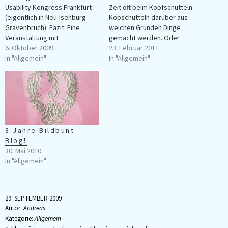
Usability Kongress Frankfurt
Zeit oft beim Kopfschütteln.
(eigentlich in Neu-Isenburg
Kopschütteln darüber aus
Gravenbruch). Fazit: Eine
welchen Gründen Dinge
Veranstaltung mit
gemacht werden. Oder
interessanten, gut
6. Oktober 2009
besser gesagt: Das es auch
23. Februar 2011
gemischten Themen und teils
In "Allgemein"
niemanden stört, wenn es
In "Allgemein"
sehr informativen Vorträgen
überhaupt keine Gründe gibt.
rund um Usabilty/User-
Als Designer treibt mich das
Experience. Leider konnte ich
Thema vielleicht nochmal
nur heute dort sein und habe
besonders um. Ich sehe
den ersten Teil der Konferenz
Design in erster Linie als
verpasst. Etwas schwierig war
Lösung einer…
der Start des heutigen…
3 Jahre Bildbunt-
Blog!
30. Mai 2010
In "Allgemein"
29. SEPTEMBER 2009
Autor:
Andreas
Kategorie:
Allgemein