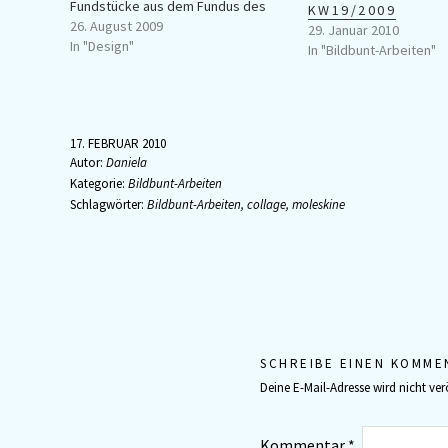
Fundstücke aus dem Fundus des
KW19/2009
Presse- und Informationsamtes der
26. August 2009
29. Januar 2010
Stadt Frankfurt entdeckt. - Die
In "Design"
In "Bildbunt-Arbeiten"
wurden am Römer gegen eine
Spende abgegeben. Was hieß:
Gleich zugreifen! Die Broschüre zu
"Planung Bau Betrieb" der
17. FEBRUAR 2010
Frankfurter U-Bahn…
Autor:
Daniela
Kategorie:
Bildbunt-Arbeiten
Schlagwörter:
Bildbunt-Arbeiten
,
collage
,
moleskine
SCHREIBE EINEN KOMME
Deine E-Mail-Adresse wird nicht verö
Kommentar
*