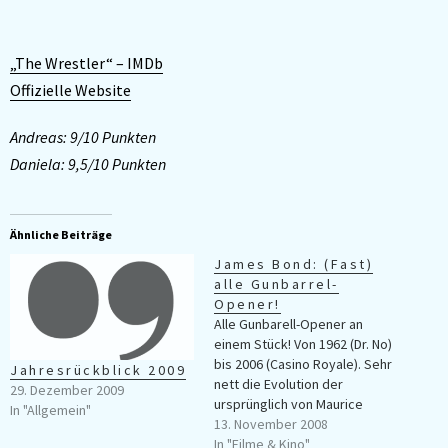
„The Wrestler“ – IMDb
Offizielle Website
Andreas: 9/10 Punkten
Daniela: 9,5/10 Punkten
Ähnliche Beiträge
James Bond: (Fast)
alle Gunbarrel-
Opener!
Alle Gunbarell-Opener an
einem Stück! Von 1962 (Dr. No)
bis 2006 (Casino Royale). Sehr
Jahresrückblick 2009
nett die Evolution der
29. Dezember 2009
ursprünglich von Maurice
In "Allgemein"
Binder entworfenen Sequenz
13. November 2008
zu sehen. Sowohl Gestaltung,
In "Filme & Kino"