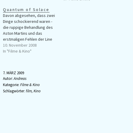
Animation als auch Musik
Quantum of Solace
ändern sich von Mal zu Mal. Die
Davon abgesehen, dass zwei
jeweilige Jahreszahl ist - wenn
Dinge schockierend waren -
sie nicht sowieso
die ruppige Behandlung des
eingeblendet wäre ;-)…
Aston Martins und das
erstmaligen Fehlen der Line
"My name ist Bond, James
10. November 2008
Bond" hat mir "Quantum of
In "Filme & Kino"
Solace" gut gefallen! Er reicht
nicht ganz an "Casino Royale"
heran, der neue Bond-
7. MÄRZ 2009
Maßstäbe gesetzt, und nach
Autor:
Andreas
viel zu vielen…
Kategorie:
Filme & Kino
Schlagwörter:
film
,
Kino