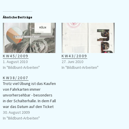
Ähnliche Beiträge
KW45/2009
KW43/2009
1. August 2010
27. Juni 2010
In "Bildbunt-Arbeiten"
In "Bildbunt-Arbeiten"
KW38/2007
Trotz viel Übung ist das Kaufen
von Fahrkarten immer
unvorhersehbar - besonders
in der Schalterhalle. In dem Fall
war das Datum auf den Ticket
falsch und es musste kurz vor
30. August 2009
der Abfahrt nach Hamburg neu
In "Bildbunt-Arbeiten"
ausgestellt werden. Meine