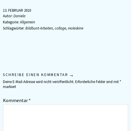
Hirn und das des
Fahrkartenverkäufers waren
13. FEBRUAR 2010
kurz vor einem Sytem-Shut-
Autor:
Daniela
Down. Der Rechner…
Kategorie:
Allgemein
Schlagwörter:
Bildbunt-Arbeiten
,
collage
,
moleskine
SCHREIBE EINEN KOMMENTAR
Deine E-Mail-Adresse wird nicht veröffentlicht.
Erforderliche Felder sind mit
*
markiert
Kommentar
*