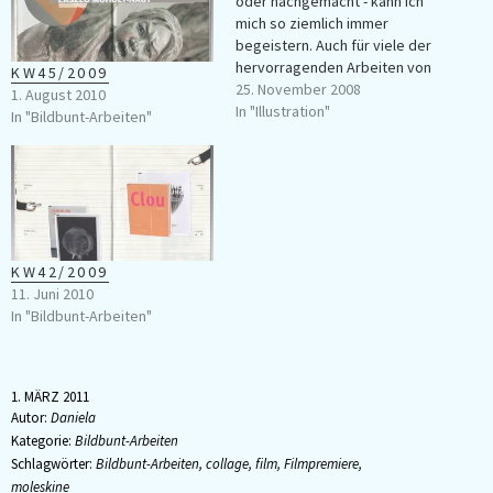
oder nachgemacht - kann ich
mich so ziemlich immer
begeistern. Auch für viele der
hervorragenden Arbeiten von
KW45/2009
Patrick Leger. (via)
25. November 2008
1. August 2010
In "Illustration"
In "Bildbunt-Arbeiten"
KW42/2009
11. Juni 2010
In "Bildbunt-Arbeiten"
1. MÄRZ 2011
Autor:
Daniela
Kategorie:
Bildbunt-Arbeiten
Schlagwörter:
Bildbunt-Arbeiten
,
collage
,
film
,
Filmpremiere
,
moleskine